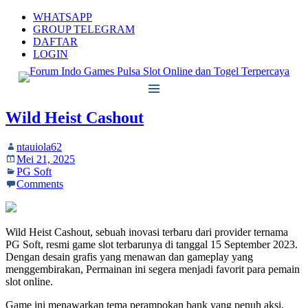
WHATSAPP
GROUP TELEGRAM
DAFTAR
LOGIN
Wild Heist Cashout
ntauiola62
Mei 21, 2025
PG Soft
Comments
Wild Heist Cashout, sebuah inovasi terbaru dari provider ternama
PG Soft, resmi game slot terbarunya di tanggal 15 September 2023.
Dengan desain grafis yang menawan dan gameplay yang
menggembirakan, Permainan ini segera menjadi favorit para pemain
slot online.
Game ini menawarkan tema perampokan bank yang penuh aksi,