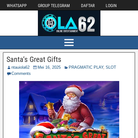
WHATSAPP
GROUP TELEGRAM
DAFTAR
LOGIN
Santa’s Great Gifts
ntauiola62
Mei 16, 2025
PRAGMATIC PLAY
,
SLOT
Comments