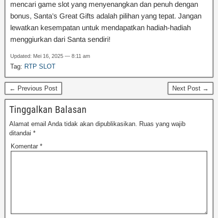
mencari game slot yang menyenangkan dan penuh dengan
bonus, Santa’s Great Gifts adalah pilihan yang tepat. Jangan
lewatkan kesempatan untuk mendapatkan hadiah-hadiah
menggiurkan dari Santa sendiri!
Updated: Mei 16, 2025 — 8:11 am
Tag:
RTP SLOT
← Previous Post
Next Post →
Tinggalkan Balasan
Alamat email Anda tidak akan dipublikasikan.
Ruas yang wajib
ditandai
*
Komentar
*