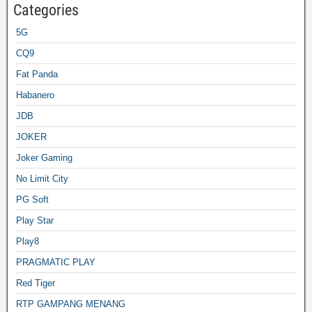
Categories
5G
CQ9
Fat Panda
Habanero
JDB
JOKER
Joker Gaming
No Limit City
PG Soft
Play Star
Play8
PRAGMATIC PLAY
Red Tiger
RTP GAMPANG MENANG