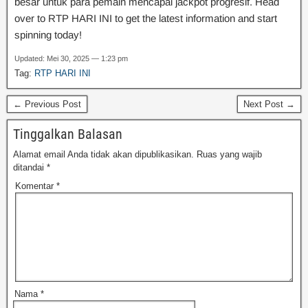
besar untuk para pemain mencapai jackpot progresif. Head
over to RTP HARI INI to get the latest information and start
spinning today!
Updated: Mei 30, 2025 — 1:23 pm
Tag:
RTP HARI INI
← Previous Post
Next Post →
Tinggalkan Balasan
Alamat email Anda tidak akan dipublikasikan.
Ruas yang wajib
ditandai
*
Komentar
*
Nama
*