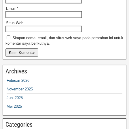
Email
*
Situs Web
Simpan nama, email, dan situs web saya pada peramban ini untuk
komentar saya berikutnya.
Archives
Februari 2026
November 2025
Juni 2025
Mei 2025
Categories