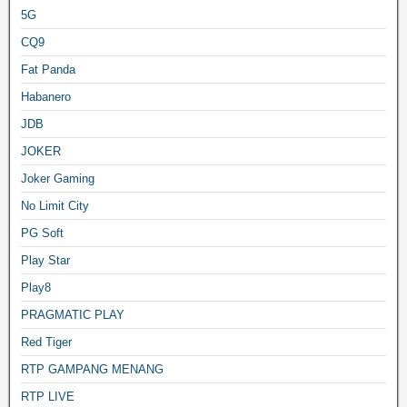
5G
CQ9
Fat Panda
Habanero
JDB
JOKER
Joker Gaming
No Limit City
PG Soft
Play Star
Play8
PRAGMATIC PLAY
Red Tiger
RTP GAMPANG MENANG
RTP LIVE