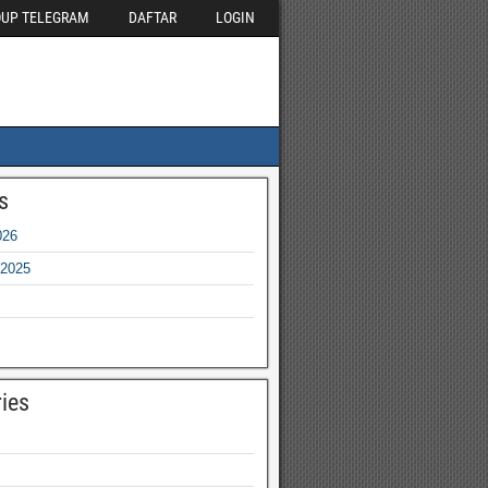
OUP TELEGRAM
DAFTAR
LOGIN
s
026
2025
ies