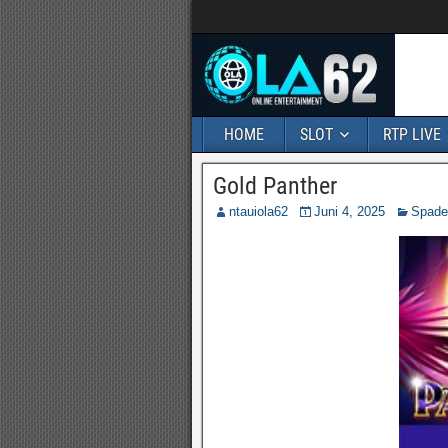
HOME
SLOT
RTP LIVE
Gold Panther
ntauiola62
Juni 4, 2025
Spade