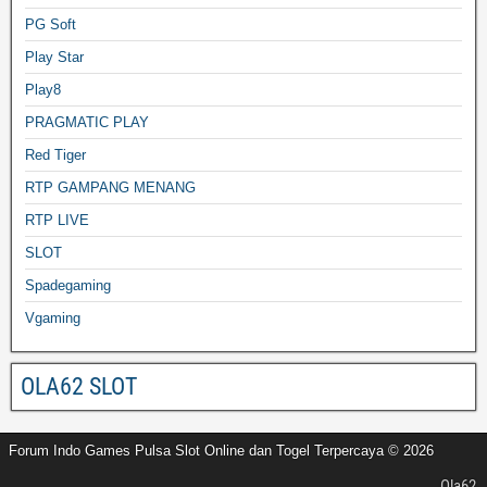
PG Soft
Play Star
Play8
PRAGMATIC PLAY
Red Tiger
RTP GAMPANG MENANG
RTP LIVE
SLOT
Spadegaming
Vgaming
OLA62 SLOT
Forum Indo Games Pulsa Slot Online dan Togel Terpercaya © 2026
Ola62