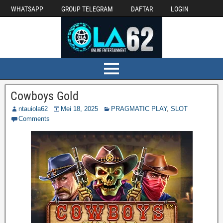
WHATSAPP
GROUP TELEGRAM
DAFTAR
LOGIN
Cowboys Gold
ntauiola62
Mei 18, 2025
PRAGMATIC PLAY
,
SLOT
Comments